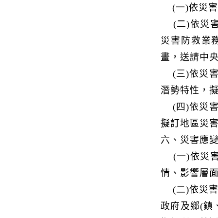
(一)依災害
(二)依災
災害防救業
畫，送請中
(三)依災害
潛勢特性，
(四)依災害
擬訂地區災
六、災害應
(一)依災
情、影響層
(二)依災害
政府及鄉(鎮