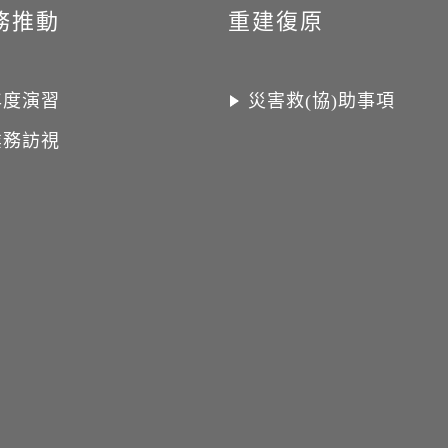
務推動
重建復原
年度演習
災害救(協)助事項
業務訪視