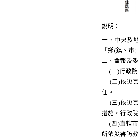
說明：
一、中央及
「鄉(鎮、市
二、會報及
(一)行政
(二)依災
任。
(三)依災
措施，行政
(四)直轄市
所依災害防救