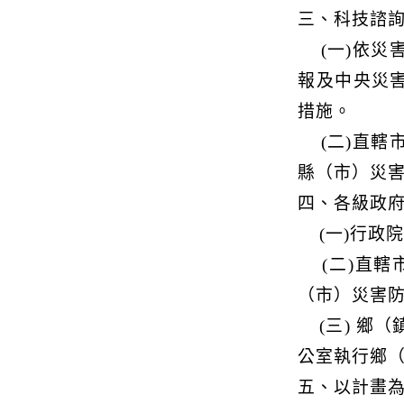
三、科技諮
(一)依災
報及中央災
措施。
(二)直轄
縣（市）災
四、各級政
(一)行政院
(二)直轄
（市）災害
(三) 鄉（
公室執行鄉
五、以計畫