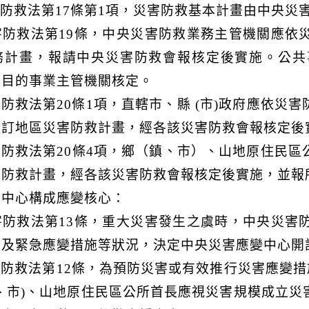
防救法第17條第1項，災害防救基本計畫由中央災
害防救法第19條，中央災害防救業務主管機關應依
務計畫，報請中央災害防救會報核定後實施。公共
央目的事業主管機關核定。
防救法第20條1項，直轄市、縣 (市)政府應依災
擬訂地區災害防救計畫，經各該災害防救會報核定後
防救法第20條4項，鄉（鎮、市）、山地原住民
害防救計畫，經各該災害防救會報核定後實施，並報
變中心構成應變核心：
害防救法第13條，重大災害發生之虞時，中央災害
面及緊急應變措施等狀況，決定中央災害應變中心開
防救法第12條，為預防災害或有效推行災害應變措
、市)、山地原住民區公所首長應視災害規模成立