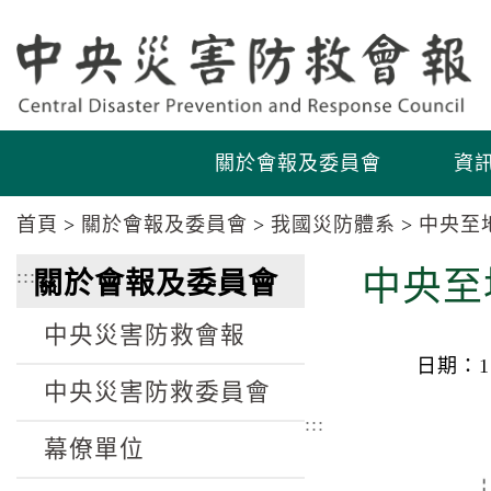
跳
跳
到
到
主
主
要
要
內
內
容
容
關於會報及委員會
資
區
區
塊
塊
首頁
關於會報及委員會
我國災防體系
中央至
Go
To
:::
中央至
關於會報及委員會
Center
block
中央災害防救會報
日期：11
中央災害防救委員會
:::
幕僚單位