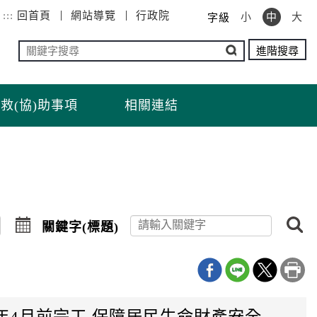
:::
回首頁
網站導覽
行政院
小
中
大
字級
救(協)助事項
相關連結
點
關鍵字(標題)
擊
選
擇
日
期
迄
年4月前完工 保障居民生命財產安全