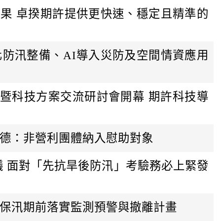
成果 卓揆期許提供更快速、穩定且精準的
化防汛整備、AI導入災防及空間情資應用
暨科技方案交流研討會開幕 期許科技導
金德：非營利團體納入慰助對象
議 面對「先抗旱後防汛」考驗務必上緊發
確保汛期前落實監測預警與撤離計畫