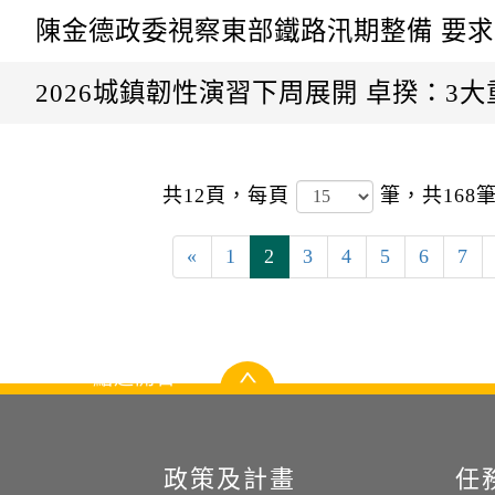
陳金德政委視察東部鐵路汛期整備 要
2026城鎮韌性演習下周展開 卓揆：3
共12頁，
每頁
筆，共168
«
1
2
3
4
5
6
7
點選開合
政策及計畫
任