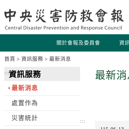
跳
跳
到
到
主
主
要
要
內
內
容
容
關於會報及委員會
資
區
區
塊
塊
首頁
資訊服務
最新消息
Go
To
:::
最新消
資訊服務
Center
block
最新消息
處置作為
災害統計
:::
115-06-13