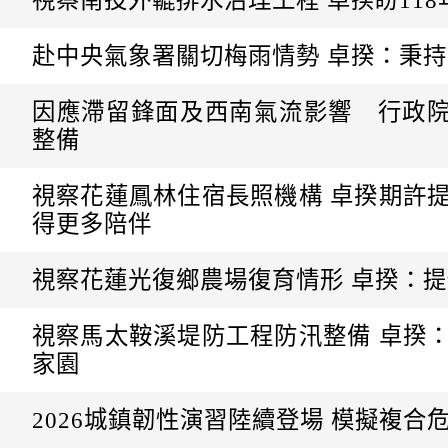
日
赴中央氣象署關切梅雨情勢 卓揆：秉
因應滯留鋒面及西南氣流影響 行政
整備
視察花蓮鳳林住宿長照機構 卓揆期許
得更多陪伴
視察花蓮光復鄉農場復育情形 卓揆：提
視察馬太鞍溪堤防工程防汛整備 卓揆
家園
2026城鎮韌性演習陸續登場 模擬複合