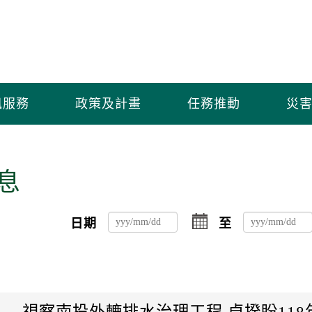
訊服務
政策及計畫
任務推動
災害
息
點
日期
至
擊
選
擇
日
期
起
視察南投外轆排水治理工程 卓揆盼118