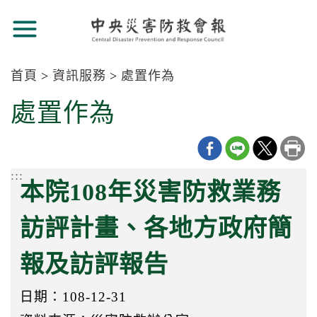
跳
跳
到
到
主
主
要
要
首頁
資訊服務
處置作為
內
內
容
:::
處置作為
容
區
區
塊
塊
Go
To
:::
Center
本院108年災害防救業務
block
訪評計畫、各地方政府簡
報及訪評報告
日期：108-12-31