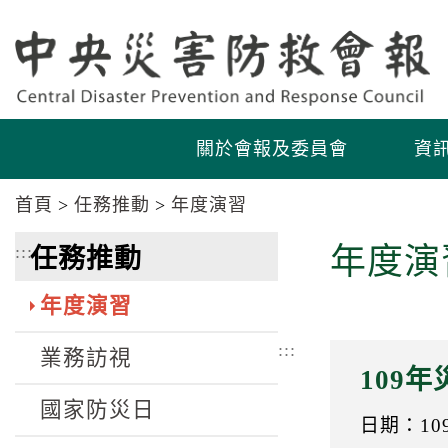
跳
跳
到
到
主
主
要
要
內
內
容
容
關於會報及委員會
資
區
區
塊
塊
首頁
任務推動
年度演習
Go
To
:::
年度演
任務推動
Center
block
年度演習
:::
業務訪視
109
國家防災日
日期：109