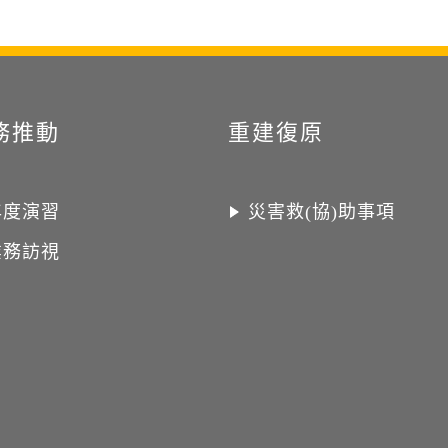
務推動
重建復原
年度演習
災害救(協)助事項
業務訪視