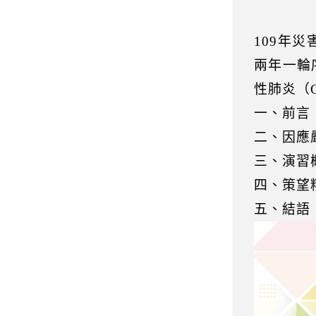
109年
兩年一輪
性肺炎（
一、前言
二、因應
三、演習
四、策望
五、結語