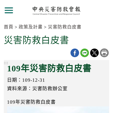
跳
跳
到
到
主
主
要
要
首頁
政策及計畫
災害防救白皮書
內
內
容
:::
災害防救白皮書
容
區
區
塊
塊
Go
To
:::
Center
109年災害防救白皮書
block
日期：109-12-31
資料來源：災害防救辦公室
109年災害防救白皮書